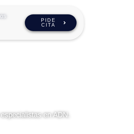
ros
PIDE
CITA
 especialistas en ADN.