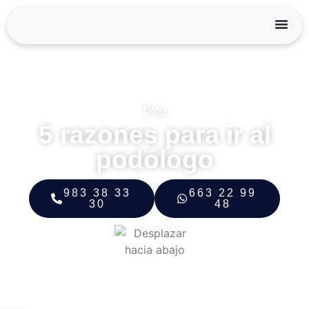
Blog
5 razones para ir al
podólogo
983 38 33
663 22 99
30
48