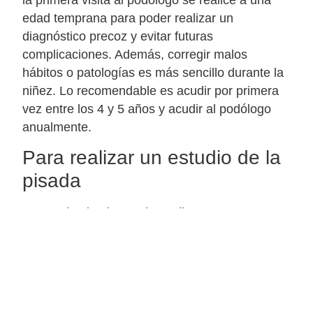
edad temprana para poder realizar un
diagnóstico precoz y evitar futuras
complicaciones. Además, corregir malos
hábitos o patologías es más sencillo durante la
niñez. Lo recomendable es acudir por primera
vez entre los 4 y 5 años y acudir al podólogo
anualmente.
Para realizar un estudio de la
pisada
Una mala pisada puede conllevar otros
problemas asociados como disimetrías,
problemas de espalda o dolores articulares. Por
lo tanto, visitar al podólogo para realizar un
estudio de la pisada y cómo es la pisada es
fundamental para prevenir todo tipo de