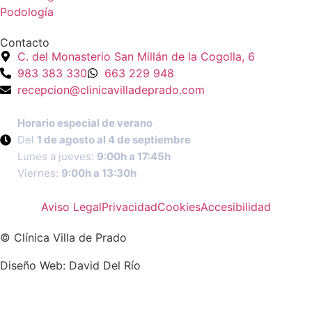
Podología
Contacto
C. del Monasterio San Millán de la Cogolla, 6
983 383 330
663 229 948
recepcion@clinicavilladeprado.com
Horario especial de verano
Del
1 de agosto al 4 de septiembre
Lunes a jueves:
9:00h a 17:45h
Viernes:
9:00h a 13:30h
Aviso Legal
Privacidad
Cookies
Accesibilidad
© Clínica Villa de Prado
Diseño Web: David Del Río