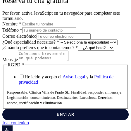
Reserva tu cita gratuita
Por favor, activa JavaScript en tu navegador para completar este
formulario.
Nombre
*
Teléfono
*
Correo electrónico
¿Qué especialidad necesitas?
*
Correo
¿Cuándo prefieres que te contactemos?
*
necesitas?
especialidad
Mensaje
RGPD
*
He leído y acepto el
Aviso Legal
y la
Política de
privacidad
Responsable: Clínica Villa de Prado SL. Finalidad: responder al mensaje.
Legitimación: consentimiento. Destinatarios: Lucushost. Derechos:
acceso, rectificación y eliminación.
ENVIAR
Ir al contenido
Abrir