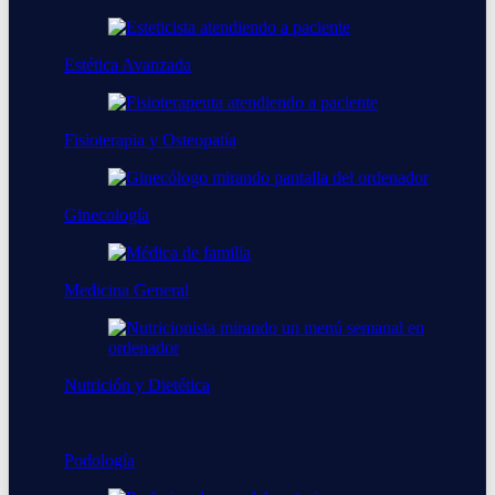
Pide cita
Estética Avanzada
Equipo
Paula Martín Pita
Fisioterapia y Osteopatía
Responsable de Atención al Paciente en Clínica Villa de Prado.
Ginecología
Medicina General
Nutrición y Dietética
Podología