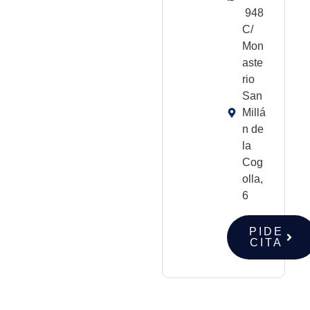
948
C/
Mon
aste
rio
San
Millá
n de
la
Cog
olla,
6
PIDE
CITA