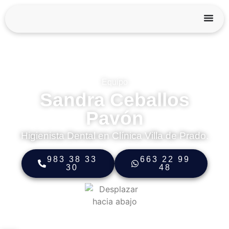
Equipo
Sandra Ceballos
Pavón
Higienista Dental en Clínica Villa de Prado.
983 38 33
663 22 99
30
48